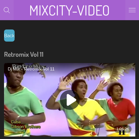
MIXCITY-VIDEO
Zum
Hauptinhalt
springen
Back
Retromix Vol 11