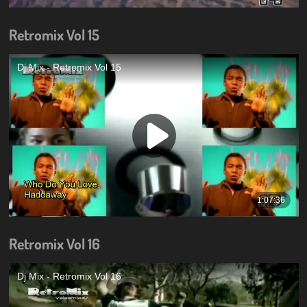
Retromix Vol 15
Retromix Vol 16