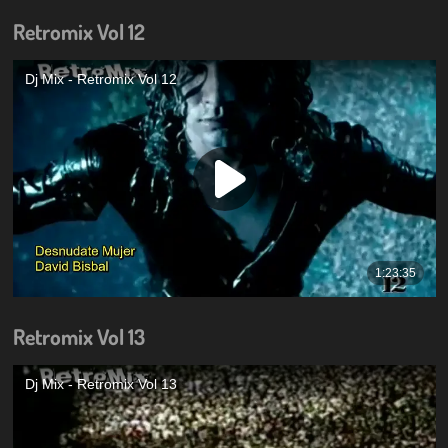
Retromix Vol 12
Retromix Vol 13